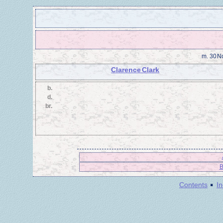
m.
30 N
Clarence Clark
b.
d.
br.
B
·
Contents
I