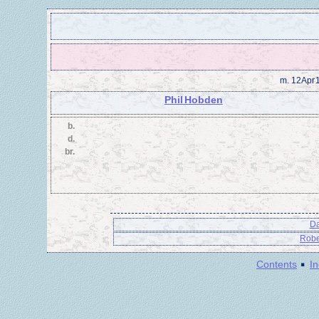
m.
12 Apr 
Phil Hobden
b.
d.
br.
Da
Robe
·
Contents
I