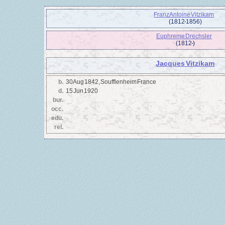
Franz Antoine Vitzikam
(1812 - 1856)
Euphreme Drechsler
(1812 - )
Jacques Vitzikam
b.
30 Aug 1842, Soufflenheim France
d.
15 Jun 1920
bur.
occ.
edu.
rel.