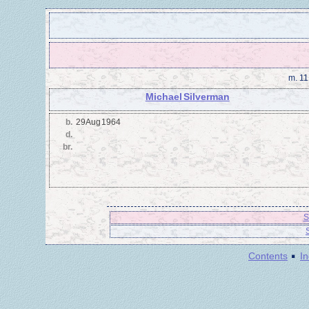
m.
11
Michael Silverman
b.
29 Aug 1964
d.
br.
S
·
Contents
I